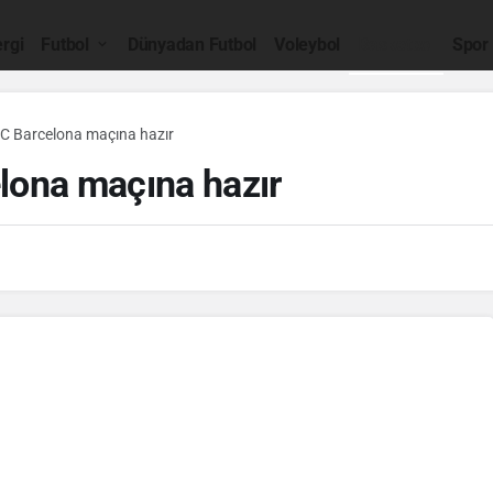
rgi
Futbol
Dünyadan Futbol
Voleybol
Basketbol
Spor
FC Barcelona maçına hazır
lona maçına hazır