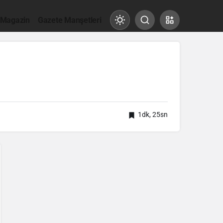
 Magazin
Gazete Manşetleri
Mod
değiştir
Gündüz Modu
Gündüz modunu seçin.
1dk, 25sn
Gece Modu
Gece modunu seçin.
Sistem Modu
Sistem modunu seçin.