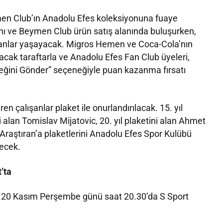
eymen Club’ın Anadolu Efes koleksiyonuna fuaye
lanı ve Beymen Club ürün satış alanında buluşurken,
eli anlar yaşayacak. Migros Hemen ve Coca-Cola’nın
acak taraftarla ve Anadolu Efes Fan Club üyeleri,
ğini Gönder” seçeneğiyle puan kazanma fırsatı
 çalışanlar plaket ile onurlandırılacak. 15.⁠ ⁠yıl
ni alan Tomislav Mijatovic, 20. yıl plaketini alan Ahmet
 Araştıran’a plaketlerini Anadolu Efes Spor Kulübü
ecek.
’ta
ı 20 Kasım Perşembe günü saat 20.30’da S Sport