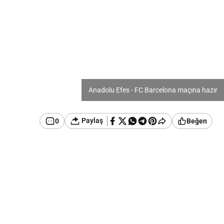
Anadolu Efes - FC Barcelona maçına hazır
Paylaş
0
Beğen