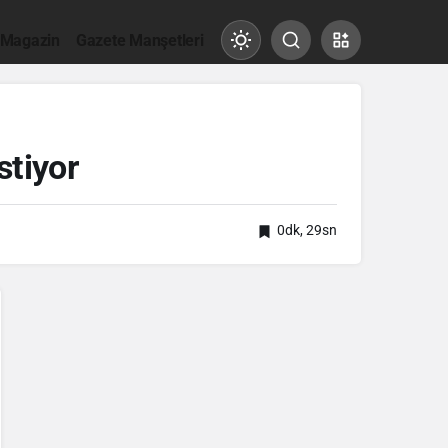
 Magazin
Gazete Manşetleri
Mod
değiştir
stiyor
Gündüz Modu
Gündüz modunu seçin.
0dk, 29sn
Gece Modu
Gece modunu seçin.
Sistem Modu
Sistem modunu seçin.