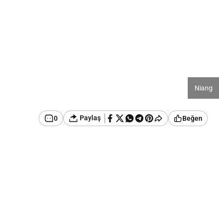
Niang
Paylaş
0
Beğen