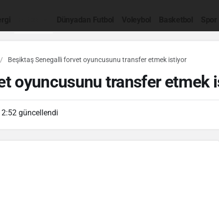
rgi
Futbol
Dünyadan Futbol
Voleybol
Basketbol
Spor
Beşiktaş Senegalli forvet oyuncusunu transfer etmek istiyor
et oyuncusunu transfer etmek i
12:52
güncellendi