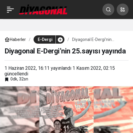
Thiago Alcantara’nın
0
Paylaş
hayatı ve bilinmeyenleri
Haberler
E-Dergi
Diyagonal E-Dergi’nin
25.sayısı yayında
Diyagonal E-Dergi’nin 25.sayısı yayında
1 Haziran 2022, 16:11
yayınlandı
1 Kasım 2022, 02:15
güncellendi
0dk, 32sn