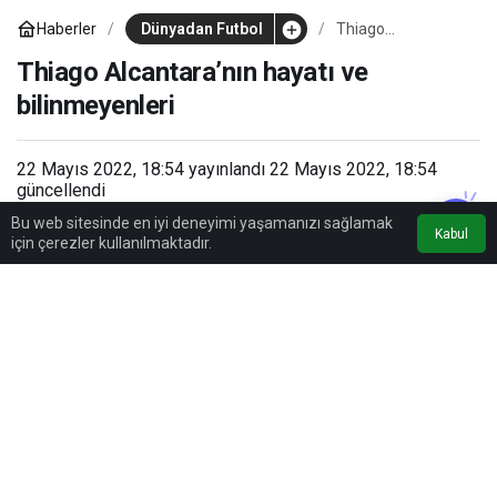
Haberler
Dünyadan Futbol
Thiago
Alcantara’nın
hayatı ve
Thiago Alcantara’nın hayatı ve
bilinmeyenleri
bilinmeyenleri
22 Mayıs 2022, 18:54
yayınlandı
22 Mayıs 2022, 18:54
güncellendi
10dk, 36sn
Bu web sitesinde en iyi deneyimi yaşamanızı sağlamak
Kabul
için çerezler kullanılmaktadır.