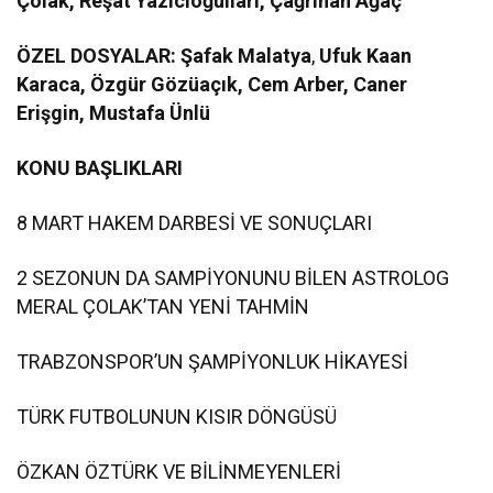
Çolak, Reşat Yazıcıoğulları, Çağrıhan Ağaç
ÖZEL DOSYALAR: Şafak Malatya
,
Ufuk Kaan
Karaca, Özgür Gözüaçık, Cem Arber, Caner
Erişgin, Mustafa Ünlü
KONU BAŞLIKLARI
8 MART HAKEM DARBESİ VE SONUÇLARI
2 SEZONUN DA SAMPİYONUNU BİLEN ASTROLOG
MERAL ÇOLAK’TAN YENİ TAHMİN
TRABZONSPOR’UN ŞAMPİYONLUK HİKAYESİ
TÜRK FUTBOLUNUN KISIR DÖNGÜSÜ
ÖZKAN ÖZTÜRK VE BİLİNMEYENLERİ