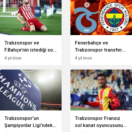
Trabzonspor ve
Fenerbahçe ve
F.Bahçe’nin istediği sol
Trabzonspor transferde
kanat oyuncusunun
karşı karşıya
4 yıl önce
4 yıl önce
bonservis bedeli belli
oldu
Trabzonspor’un
Trabzonspor Fransız
Şampiyonlar Ligi’ndeki
sol kanat oyuncusunu