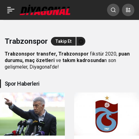
Trabzonspor
Haberleri
Trabzonspor
Takip Et
Trabzonspor transfer,
Trabzonspor
fikstür 2020,
puan
durumu, maç özetleri
ve
takım kadrosunda
n son
gelişmeler,
Diyagonal’de!
Spor Haberleri