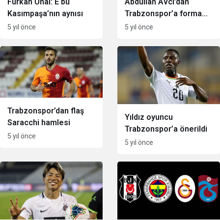
Furkan Ünal: E bu
Abdullah Avcı’dan
Kasımpaşa’nın aynısı
Trabzonspor’a forma
desteği
5 yıl önce
5 yıl önce
Trabzonspor’dan flaş
Yıldız oyuncu
Saracchi hamlesi
Trabzonspor’a önerildi
5 yıl önce
5 yıl önce