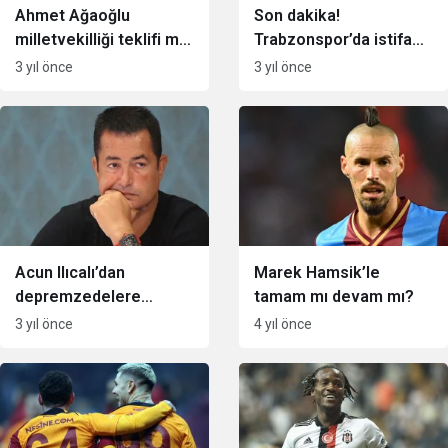
Ahmet Ağaoğlu
Son dakika!
milletvekilliği teklifi mi
Trabzonspor’da istifa
aldı?
şoku!
3 yıl önce
3 yıl önce
Acun Ilıcalı’dan
Marek Hamsik’le
depremzedelere
tamam mı devam mı?
destek
3 yıl önce
4 yıl önce