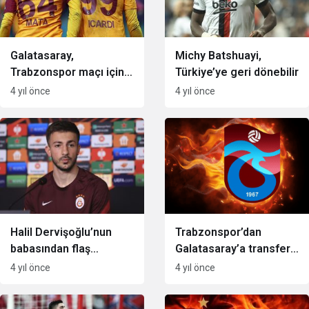
Galatasaray,
Michy Batshuayi,
Trabzonspor maçı için
Türkiye’ye geri dönebilir
primi belirledi
4 yıl önce
4 yıl önce
Halil Dervişoğlu’nun
Trabzonspor’dan
babasından flaş
Galatasaray’a transfer
transfer sözleri
çalımı
4 yıl önce
4 yıl önce