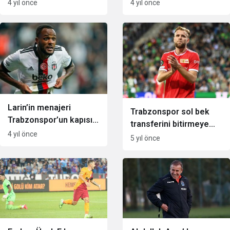
muhtemel rakipleri
transfer listesine aldı
4 yıl önce
4 yıl önce
Larin’in menajeri
Trabzonspor sol bek
Trabzonspor’un kapısını
transferini bitirmeye
çalacak
4 yıl önce
hazırlanıyor
5 yıl önce