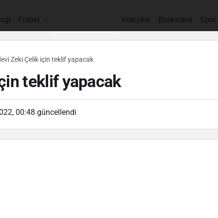
rgi
Futbol
Dünyadan Futbol
Voleybol
Basketbol
Spor
evi Zeki Çelik için teklif yapacak
için teklif yapacak
022, 00:48
güncellendi