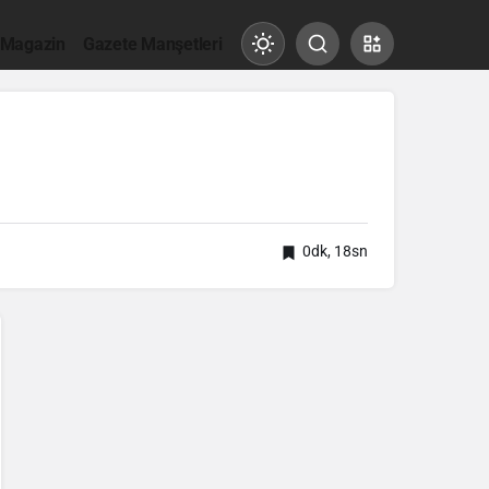
 Magazin
Gazete Manşetleri
Mod
değiştir
Gündüz Modu
Gündüz modunu seçin.
0dk, 18sn
Gece Modu
Gece modunu seçin.
Sistem Modu
Sistem modunu seçin.