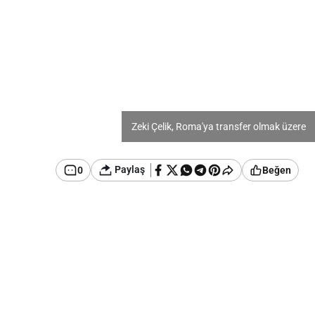
Zeki Çelik, Roma'ya transfer olmak üzere
Paylaş
0
Beğen