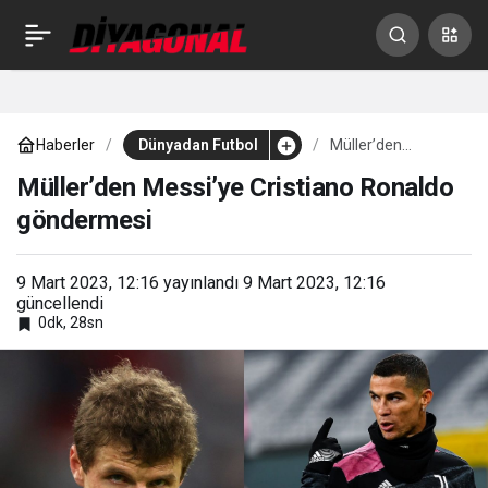
17 yaşındaki El
0
Paylaş
Chadaille Bitshiabu
Haberler
Dünyadan Futbol
Müller’den
kimdir?
Messi’ye Cristiano
Ronaldo
Müller’den Messi’ye Cristiano Ronaldo
göndermesi
göndermesi
9 Mart 2023, 12:16
yayınlandı
9 Mart 2023, 12:16
güncellendi
0dk, 28sn