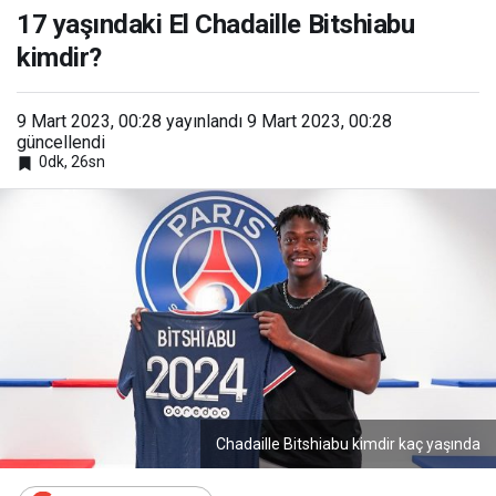
kimdir?
17 yaşındaki El Chadaille Bitshiabu
kimdir?
9 Mart 2023, 00:28
yayınlandı
9 Mart 2023, 00:28
güncellendi
0dk, 26sn
Chadaille Bitshiabu kimdir kaç yaşında