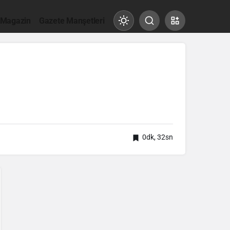
 Magazin
Gazete Manşetleri
Mod
değiştir
Gündüz Modu
Gündüz modunu seçin.
0dk, 32sn
Gece Modu
Gece modunu seçin.
Sistem Modu
Sistem modunu seçin.