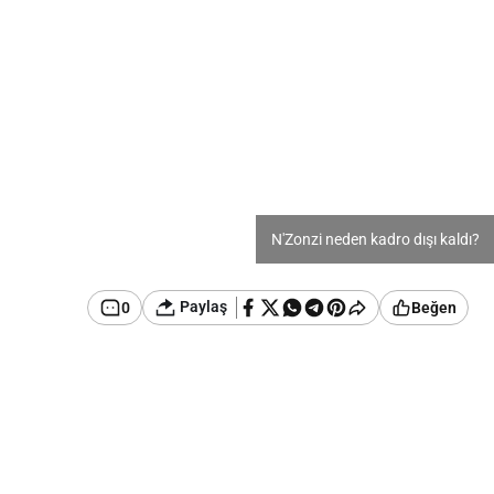
N'Zonzi neden kadro dışı kaldı?
Paylaş
0
Beğen