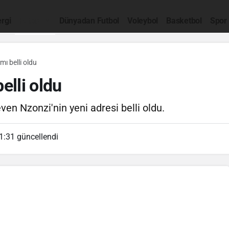
rgi
Futbol
Dünyadan Futbol
Voleybol
Basketbol
Spor
mı belli oldu
elli oldu
ven Nzonzi'nin yeni adresi belli oldu.
1:31
güncellendi