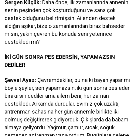
Sergen Küçük:
Daha önce, ilk zamanlarında annenin
senin peşinden çok koşturduğunu ve sana çok
destek olduğunu belirtmişsin. Ailenden destek
aldığın aşikar, bize o zamanlarından biraz bahseder
misin, yakın çevren bu konuda seni yeterince
destekledi mi?
İKİ GÜN SONRA PES EDERSİN, YAPAMAZSIN
DEDİLER
Şevval Ayaz:
Çevremdekiler, bu ne ki bayan yapar mı
böyle şeyler, sen yapamazsın, iki gün sonra pes eder
bırakırsın dediler ama ailem beni, her zaman
destekledi. Arkamda durdular. Evimiz çok uzaktı,
antrenman sahasına her gün annemle birlikte iki
dolmuş değiştirerek gidiyorduk. Çıkışlarda da babam
almaya geliyordu. Yağmur, çamur, sıcak, soğuk
demeden antrenman yapıyordum. Bugünlere gelene