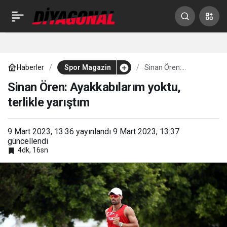
Şevval Ayaz: İki gün
0
Paylaş
sonra pes edersin
Haberler
Spor Magazin
Sinan Ören:
yapamazsın dediler
Ayakkabılarım yoktu,
terlikle yarıştım
Sinan Ören: Ayakkabılarım yoktu,
terlikle yarıştım
9 Mart 2023, 13:36
yayınlandı
9 Mart 2023, 13:37
güncellendi
4dk, 16sn