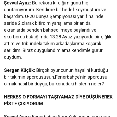
Şevval Ayaz:
Bu rekoru kırdığım günü hiç
unutamıyorum. Kendime bir hedef koymuştum ve
başardım. U-20 Dünya Şampiyonası yarı finalinde
seride 2.olarak bitirdim yarışı ama bir an da
ekranlarda benden bahsedilmeye başlandı ve
skorborda baktığımda 13.28 Ayaz yazıyordu bir çığlık
attım ve tribündeki takım arkadaşlarıma koşarak
sarıldım. Biraz duygulandım ama kendimle gurur
duydum.
Sergen Küçük:
Birçok oyuncunun hayalini kurduğu
bir takımın sporcususun.Fenerbahçe’nin sporcusu
olmak nasıl bir duygu, bu konudaki hislerin neler?
HERKES O FORMAYI TAŞIYAMAZ DİYE DÜŞÜNEREK
PİSTE ÇIKIYORUM
Şevval Ayaz:
Fenerbahçe Spor Kulübünün sporcusu