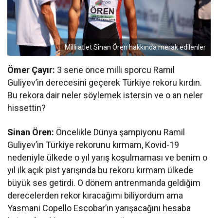
Milli atlet Sinan Ören hakkında merak edilenler
Ömer Çayır:
3 sene önce milli sporcu Ramil
Guliyev’in derecesini geçerek Türkiye rekoru kırdın.
Bu rekora dair neler söylemek istersin ve o an neler
hissettin?
Sinan Ören:
Öncelikle Dünya şampiyonu Ramil
Guliyev’in Türkiye rekorunu kırmam, Kovid-19
nedeniyle ülkede o yıl yarış koşulmaması ve benim o
yıl ilk açık pist yarışında bu rekoru kırmam ülkede
büyük ses getirdi. O dönem antrenmanda geldiğim
derecelerden rekor kıracağımı biliyordum ama
Yasmani Copello Escobar’ın yarışacağını hesaba