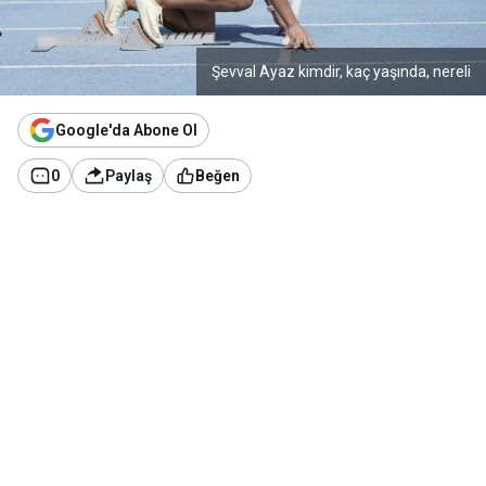
Şevval Ayaz kimdir, kaç yaşında, nereli
Google'da Abone Ol
0
Paylaş
Beğen