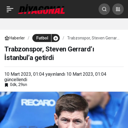
Inter, Okan Buruk’u yakın
0
Paylaş
takipte
Haberler
Futbol
Trabzonspor, Steven Gerrard’ı
İstanbul’a getirdi
Trabzonspor, Steven Gerrard’ı
İstanbul’a getirdi
10 Mart 2023, 01:04
yayınlandı
10 Mart 2023, 01:04
güncellendi
0dk, 29sn