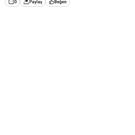
0
Paylaş
Beğen