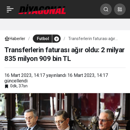
Beşiktaş’tan Masuaku
0
Paylaş
harekatı
Haberler
Futbol
Transferlerin faturası ağır
oldu: 2 milyar 835 milyon 909
bin TL
Transferlerin faturası ağır oldu: 2 milyar
835 milyon 909 bin TL
16 Mart 2023, 14:17
yayınlandı
16 Mart 2023, 14:17
güncellendi
0dk, 37sn