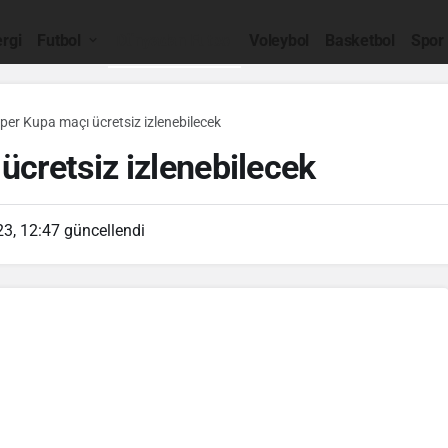
rgi
Futbol
Dünyadan Futbol
Voleybol
Basketbol
Spor
er Kupa maçı ücretsiz izlenebilecek
cretsiz izlenebilecek
3, 12:47
güncellendi