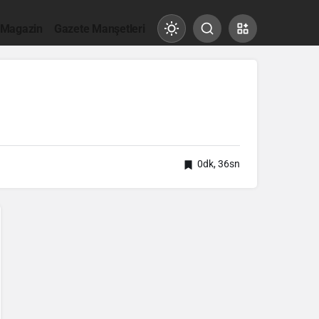
 Magazin
Gazete Manşetleri
Mod
değiştir
Gündüz Modu
Gündüz modunu seçin.
0dk, 36sn
Gece Modu
Gece modunu seçin.
Sistem Modu
Sistem modunu seçin.