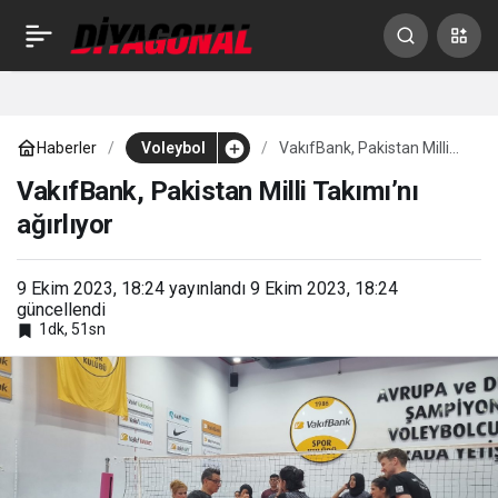
KFC Kadınlar 1. Ligi’nde
0
Paylaş
2023-2024 Sezonu
Haberler
Voleybol
VakıfBank, Pakistan Milli
Başladı
Takımı’nı ağırlıyor
VakıfBank, Pakistan Milli Takımı’nı
ağırlıyor
9 Ekim 2023, 18:24
yayınlandı
9 Ekim 2023, 18:24
güncellendi
1dk, 51sn