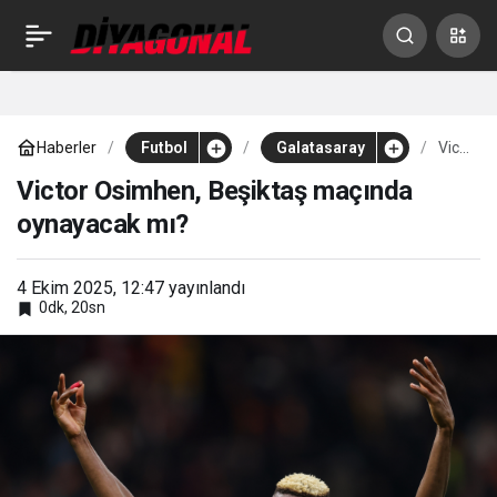
Galatasaray, Pogba ile
0
Paylaş
görüştü
Haberler
Futbol
Galatasaray
Victor
Osimhen
Beşikta
Victor Osimhen, Beşiktaş maçında
maçınd
oynayacak mı?
oynayac
mı?
4 Ekim 2025, 12:47
yayınlandı
0dk, 20sn