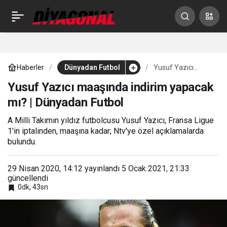
Bruma, Galatasaray’a
0
Paylaş
transfer olacak mı?
Haberler
Dünyadan Futbol
Yusuf Yazıcı
menajerinden net yanıt
maaşında indirim
yapacak mı? |
Yusuf Yazıcı maaşında indirim yapacak
Dünyadan Futbol
mı? | Dünyadan Futbol
A Milli Takımın yıldız futbolcusu Yusuf Yazıcı, Fransa Ligue
1'in iptalinden, maaşına kadar; Ntv'ye özel açıklamalarda
bulundu.
29 Nisan 2020, 14:12
yayınlandı
5 Ocak 2021, 21:33
güncellendi
0dk, 43sn