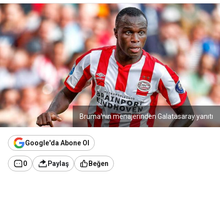
Bruma'nın menajerinden Galatasaray yanıtı
Google'da Abone Ol
0
Paylaş
Beğen