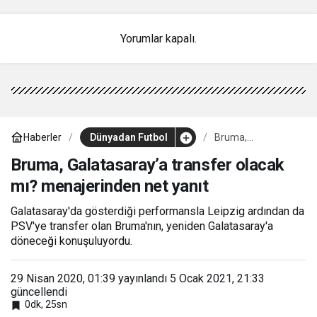
Yorumlar kapalı.
Haberler
Dünyadan Futbol
Bruma,
Galatasaray’a
transfer olacak
Bruma, Galatasaray’a transfer olacak
mı? menajerinden
mı? menajerinden net yanıt
net yanıt
Galatasaray'da gösterdiği performansla Leipzig ardından da
PSV'ye transfer olan Bruma'nın, yeniden Galatasaray'a
döneceği konuşuluyordu.
29 Nisan 2020, 01:39
yayınlandı
5 Ocak 2021, 21:33
güncellendi
0dk, 25sn