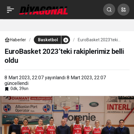
5 galibiyetin 2’si
0
Paylaş
Galatasaray’a karşı
Haberler
Basketbol
EuroBasket 2023’teki
rakiplerimiz belli oldu
EuroBasket 2023’teki rakiplerimiz belli
oldu
8 Mart 2023, 22:07
yayınlandı
8 Mart 2023, 22:07
güncellendi
0dk, 39sn