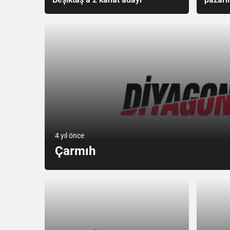
4 yıl önce
Çarmıh