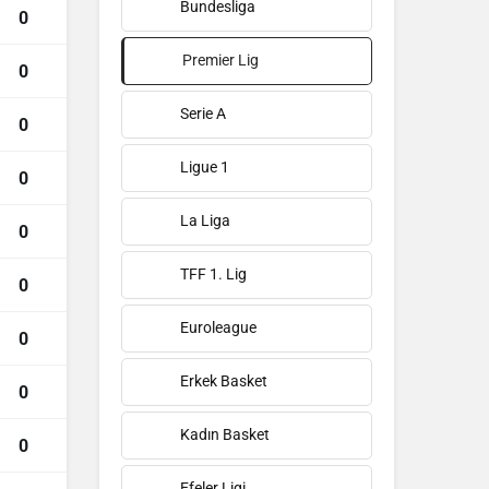
Bundesliga
0
i
k
Premier Lig
0
i
k
Serie A
0
i
k
Ligue 1
0
i
k
La Liga
0
i
k
TFF 1. Lig
0
i
k
Euroleague
0
i
k
Erkek Basket
0
i
k
Kadın Basket
0
i
k
Efeler Ligi