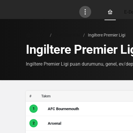
E-De
Haberler
Puan Durumu
Ingiltere Premier Ligi
Ingiltere Premier L
Ingiltere Premier Ligi puan durumunu, genel, ev/
#
Takım
AFC Bournemouth
1
Arsenal
2