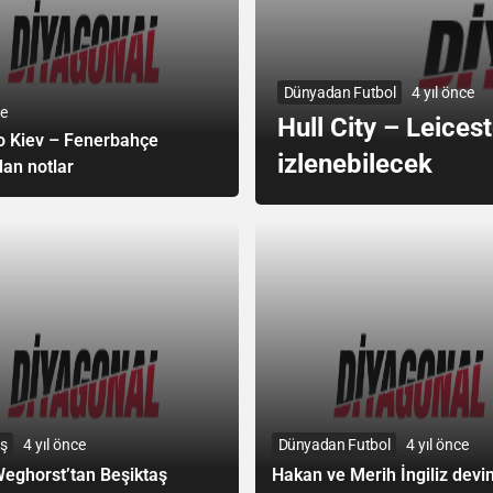
Dünyadan Futbol
4 yıl önce
ce
Hull City – Leices
 Kiev – Fenerbahçe
izlenebilecek
an notlar
aş
4 yıl önce
Dünyadan Futbol
4 yıl önce
eghorst’tan Beşiktaş
Hakan ve Merih İngiliz devi