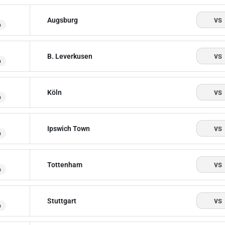
vs
Augsburg
a
vs
B. Leverkusen
a
vs
Köln
a
vs
Ipswich Town
a
vs
Tottenham
a
vs
Stuttgart
a