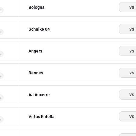
vs
Bologna
a
vs
Schalke 04
a
vs
Angers
a
vs
Rennes
a
vs
AJ Auxerre
a
vs
Virtus Entella
a