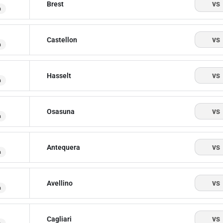
vs
Brest
a
vs
Castellon
a
vs
Hasselt
a
vs
Osasuna
a
vs
Antequera
a
vs
Avellino
a
vs
Cagliari