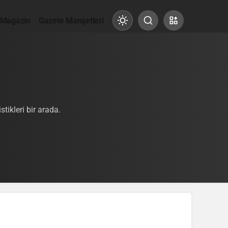
 Magazin
Gazete Manşetleri
Mod
değiştir
Gündüz Modu
Gündüz modunu seçin.
tikleri bir arada.
Gece Modu
Gece modunu seçin.
Sistem Modu
Sistem modunu seçin.