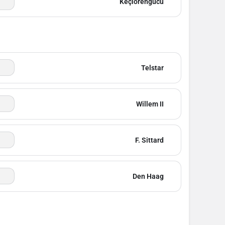
Keçiörengücü
Telstar
Willem II
F. Sittard
Den Haag