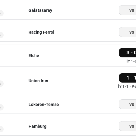
vs
Galatasaray
a
vs
Racing Ferrol
a
3 - 
Elche
İY 1-
1 - 
Union Irun
a
İY 1-1 · P
vs
Lokeren-Temse
a
vs
Hamburg
a