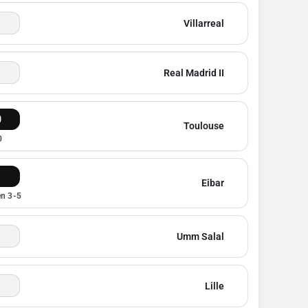
Villarreal
Real Madrid II
0
Toulouse
0
1
Eibar
en 3-5
Umm Salal
Lille