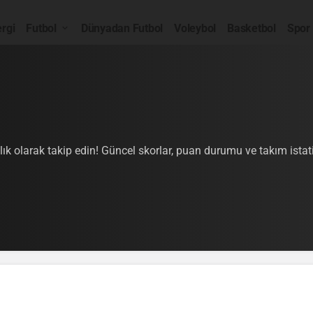
rgi
Futbol
Dünyadan Futbol
Voleybol
Basketbol
Spor
 olarak takip edin! Güncel skorlar, puan durumu ve takım istatis