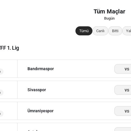
Tüm Maçlar
Bugün
Tümü
Canlı
Bitti
Ya
FF 1. Lig
vs
Bandırmaspor
a
vs
Sivasspor
a
vs
Ümraniyespor
a