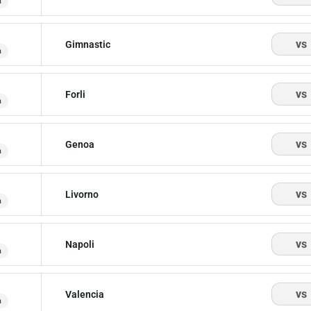
a
vs
Gimnastic
a
vs
Forli
a
vs
Genoa
a
vs
Livorno
a
vs
Napoli
a
vs
Valencia
a